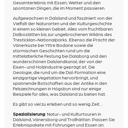
Gesamterlebnis mit Essen, Wetter und den
spontanen Dingen, die im Moment passieren.
Aufgewachsen in Dalsland und fasziniert von der
Vielfalt der Naturarten und der Kulturgeschichte
in einem so kleinen Gebiet. Alles vom fruchtbaren
Dalboslätten bis zur ungebrochenen Wildnis des
Tresticklan-Nationalparks. Ebenso die Pracht der
Vänerküste bei Yttre Bodane sowie die
stürmischen Geschichten rund um die
mittelalterliche Festung bei Dalaborg und den
wunderschönen Dalslandkanal, der von der
Eisen- und Holzindustrie geprägt ist. Die
Geologie, die rund um die Dal-Formation eine
einzigartige Vegetation hervorbringt, und
spannende Botschaften aus der Antike in den
Felszeichnungen in Högsbyn sind nur einige
Beispiele für alles, was Dalsland zu bieten hat.
Es gibt so viel zu erleben und so wenig Zeit…
Spezialisierung
:
Natur- und Kulturtouren in
Dalsland, Vänersborg und Trollhättan. Passen Sie
Erlebnispakete mit Führungen und Essen an.