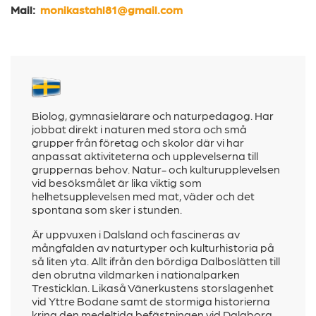
Mail:
monikastahl81@gmail.com
Biolog, gymnasielärare och naturpedagog. Har
jobbat direkt i naturen med stora och små
grupper från företag och skolor där vi har
anpassat aktiviteterna och upplevelserna till
gruppernas behov. Natur- och kulturupplevelsen
vid besöksmålet är lika viktig som
helhetsupplevelsen med mat, väder och det
spontana som sker i stunden.
Är uppvuxen i Dalsland och fascineras av
mångfalden av naturtyper och kulturhistoria på
så liten yta. Allt ifrån den bördiga Dalboslätten till
den obrutna vildmarken i nationalparken
Tresticklan. Likaså Vänerkustens storslagenhet
vid Yttre Bodane samt de stormiga historierna
kring den medeltida befästningen vid Dalaborg