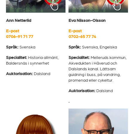
Ann Netterlid
Eva Nilsson-Olsson
E-post
E-post
0706-91 71 77
0702-65 77 74
Språk:
Svenska
Språk:
Svenska, Engelska
Specialitet:
Historia allmänt,
Specialitet:
Melleruds kommun,
Baldersnäs i synnerhet
Akvedukten i Håverud och
Dalslands kanal. Lättsam
Auktorisation:
Dalsland
guidning i buss, på vandring,
promenad eller cykeltur.
Auktorisation:
Dalsland
.