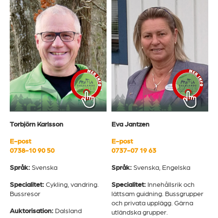
Torbjörn Karlsson
Eva Jantzen
E-post
E-post
0738-10 90 50
0737-07 19 63
Språk:
Svenska
Språk:
Svenska, Engelska
Specialitet:
Cykling, vandring.
Specialitet:
Innehållsrik och
Bussresor
lättsam guidning. Bussgrupper
och privata upplägg. Gärna
Auktorisation:
Dalsland
utländska grupper.