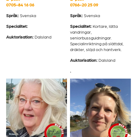
0705-84 16 06
0766-20 25 09
Språk:
Svenska
Språk:
Svenska
Specialitet:
Specialitet:
Kortare, lätta
vandringar,
Auktorisation:
Dalsland
seniorbussguidningar.
Specialinriktning på slättdal,
dräkter, slöjd och hantverk.
Auktorisation:
Dalsland
.