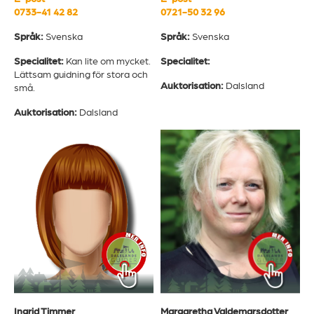
0721-50 32 96
0733-41 42 82
Språk:
Svenska
Språk:
Svenska
Specialitet:
Specialitet:
Kan lite om mycket.
Lättsam guidning för stora och
Auktorisation:
Dalsland
små.
Auktorisation:
Dalsland
Margaretha Valdemarsdotter
Ingrid Timmer