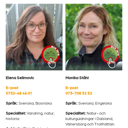
Elena Selimovic
Monika Ståhl
E-post
E-post
0732-48 46 01
073-708 32 52
Språk:
Svenska, Bosniska
Språk:
Svenska, Engelska
Specialitet:
Vandring, natur,
Specialitet:
Natur- och
historia
kulturguidningar i Dalsland,
Vänersborg och Trollhättan.