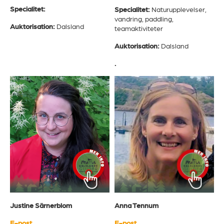
Specialitet:
Specialitet:
Naturupplevelser,
vandring, paddling,
Auktorisation:
Dalsland
teamaktiviteter
Auktorisation:
Dalsland
.
Anna Tennum
Justine Särnerblom
E-post
E-post