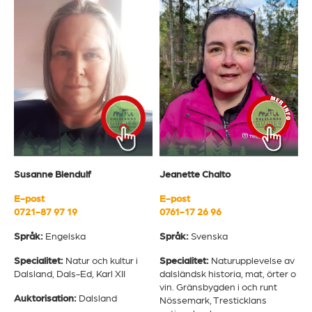
Jeanette Chalto
Susanne Blendulf
E-post
E-post
0761-17 26 96
0721-87 97 19
Språk:
Svenska
Språk:
Engelska
Specialitet:
Naturupplevelse av
Specialitet:
Natur och kultur i
dalsländsk historia, mat, örter o
Dalsland, Dals-Ed, Karl XII
vin. Gränsbygden i och runt
Auktorisation:
Dalsland
Nössemark, Tresticklans