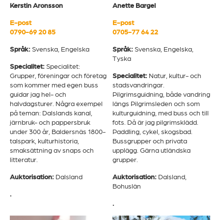
Kerstin Aronsson
Anette Bargel
E-post
E-post
0790-69 20 85
0705-77 64 22
Språk:
Svenska, Engelska
Språk:
Svenska, Engelska,
Tyska
Specialitet:
Specialitet:
Grupper, föreningar och företag
Specialitet:
Natur, kultur- och
som kommer med egen buss
stadsvandringar.
guidar jag hel- och
Pilgrimsguidning, både vandring
halvdagsturer. Några exempel
längs Pilgrimsleden och som
på teman: Dalslands kanal,
kulturguidning, med buss och till
järnbruk- och pappersbruk
fots. Då är jag pilgrimsklädd.
under 300 år, Baldersnäs 1800-
Paddling, cykel, skogsbad.
talspark, kulturhistoria,
Bussgrupper och privata
smaksättning av snaps och
upplägg. Gärna utländska
litteratur.
grupper.
Auktorisation:
Dalsland
Auktorisation:
Dalsland,
Bohuslän
.
.