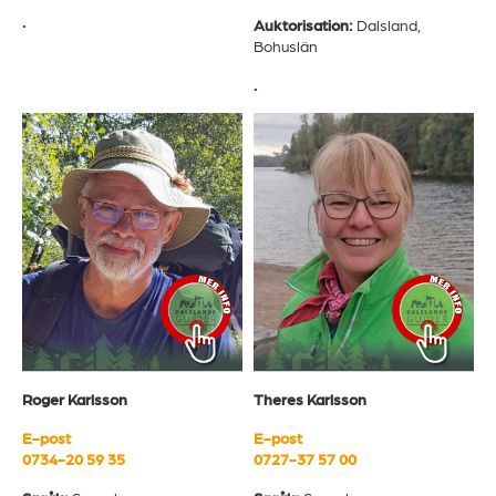
.
Auktorisation:
Dalsland,
Bohuslän
.
Roger Karlsson
Theres Karlsson
E-post
E-post
0734-20 59 35
0727-37 57 00