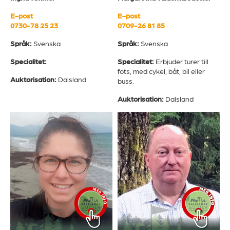
E-post
E-post
0709-26 81 85
0730-78 25 23
Språk:
Svenska
Språk:
Svenska
Specialitet:
Erbjuder turer till
Specialitet:
fots, med cykel, båt, bil eller
Auktorisation:
Dalsland
buss.
Auktorisation:
Dalsland