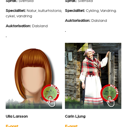
Språk:
Svenska
Språk:
Svenska
Specialitet:
Natur, kulturhistoria,
Specialitet:
Cykling, Vandring.
cykel, vandring
Auktorisation:
Dalsland
Auktorisation:
Dalsland
.
.
Ulla Larsson
Carin Ljung
E-post
E-post