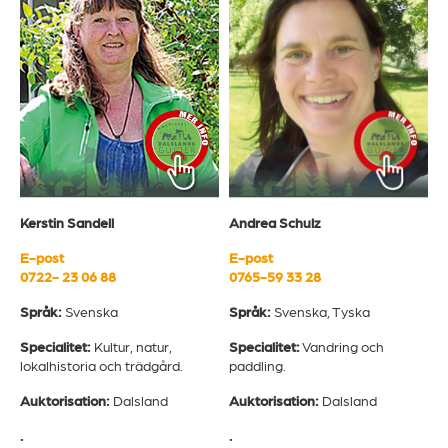
Andrea Schulz
Kerstin Sandell
E-post
E-post
0765-59 33 28
0722- 23 06 88
Språk:
Svenska, Tyska
Språk:
Svenska
Specialitet:
Vandring och
Specialitet:
Kultur, natur,
paddling.
lokalhistoria och trädgård.
Auktorisation:
Dalsland
Auktorisation:
Dalsland
.
.