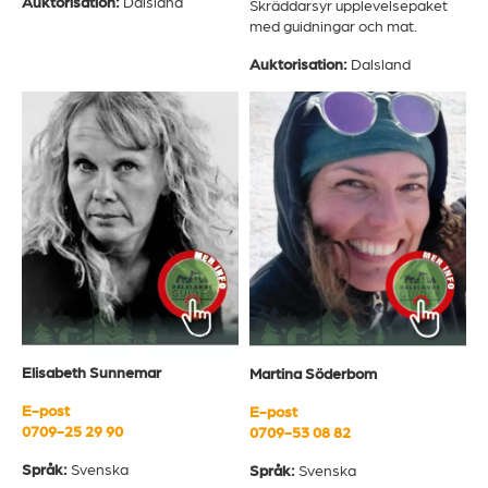
Auktorisation:
Dalsland
Skräddarsyr upplevelsepaket
med guidningar och mat.
Auktorisation:
Dalsland
Elisabeth Sunnemar
Martina Söderbom
E-post
E-post
0709-25 29 90
0709-53 08 82
Språk:
Svenska
Språk:
Svenska